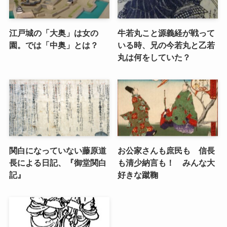
江戸城の「大奥」は女の
牛若丸こと源義経が戦って
園。では「中奥」とは？
いる時、兄の今若丸と乙若
丸は何をしていた？
関白になっていない藤原道
お公家さんも庶民も 信長
長による日記、『御堂関白
も清少納言も！ みんな大
記』
好きな蹴鞠