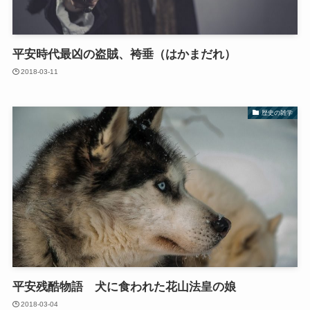
平安時代最凶の盗賊、袴垂（はかまだれ）
2018-03-11
歴史の雑学
平安残酷物語 犬に食われた花山法皇の娘
2018-03-04