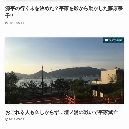
源平の行く末を決めた？平家を影から動かした藤原宗
子!!
2018-05-11
歴史の雑学
おごれる人も久しからず…壇ノ浦の戦いで平家滅亡
2018-05-03