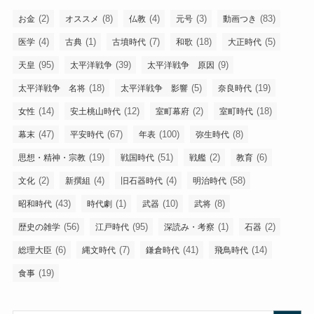
(2)
(8)
(4)
(3)
(83)
お金
オススメ
仏教
元号
動画つき
(4)
(1)
(7)
(18)
(5)
医学
古典
古墳時代
和歌
大正時代
(95)
(39)
(9)
天皇
太平洋戦争
太平洋戦争 原因
(18)
(5)
(19)
太平洋戦争 名将
太平洋戦争 影響
奈良時代
(14)
(12)
(2)
(18)
女性
安土桃山時代
室町幕府
室町時代
(47)
(67)
(100)
(8)
幕末
平安時代
年表
弥生時代
(19)
(51)
(2)
(6)
思想・精神・宗教
戦国時代
戦艦
教育
(2)
(4)
(4)
(58)
文化
新撰組
旧石器時代
明治時代
(43)
(1)
(10)
(8)
昭和時代
時代劇
武器
武将
(56)
(95)
(1)
(2)
歴史の雑学
江戸時代
深読み・考察
石器
(6)
(7)
(41)
(14)
総理大臣
縄文時代
鎌倉時代
飛鳥時代
(19)
食事