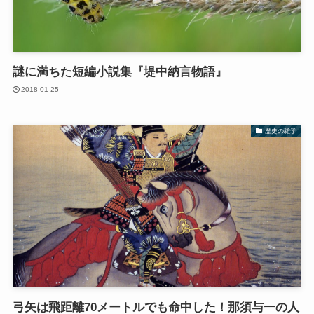
謎に満ちた短編小説集『堤中納言物語』
2018-01-25
歴史の雑学
弓矢は飛距離70メートルでも命中した！那須与一の人