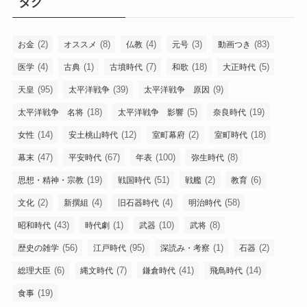
タグ
ー
(2)
(8)
(4)
(3)
(83)
お金
オススメ
仏教
元号
動画つき
(4)
(1)
(7)
(18)
(5)
医学
古典
古墳時代
和歌
大正時代
(95)
(39)
(9)
天皇
太平洋戦争
太平洋戦争 原因
(18)
(5)
(19)
太平洋戦争 名将
太平洋戦争 影響
奈良時代
(14)
(12)
(2)
(18)
女性
安土桃山時代
室町幕府
室町時代
(47)
(67)
(100)
(8)
幕末
平安時代
年表
弥生時代
(19)
(51)
(2)
(6)
思想・精神・宗教
戦国時代
戦艦
教育
(2)
(4)
(4)
(58)
文化
新撰組
旧石器時代
明治時代
(43)
(1)
(10)
(8)
昭和時代
時代劇
武器
武将
(56)
(95)
(1)
(2)
歴史の雑学
江戸時代
深読み・考察
石器
(6)
(7)
(41)
(14)
総理大臣
縄文時代
鎌倉時代
飛鳥時代
(19)
食事