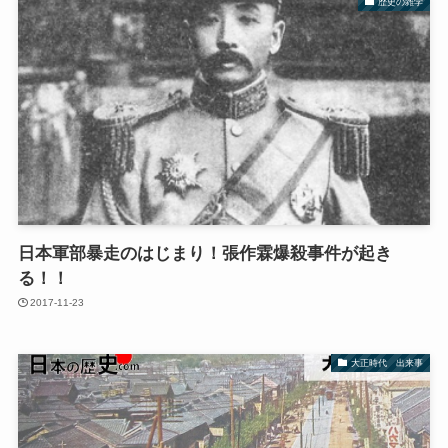
歴史の雑学
日本軍部暴走のはじまり！張作霖爆殺事件が起き
る！！
2017-11-23
大正時代 出来事