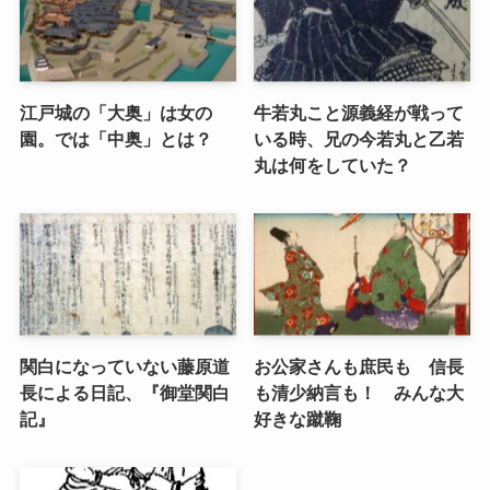
江戸城の「大奥」は女の
牛若丸こと源義経が戦って
園。では「中奥」とは？
いる時、兄の今若丸と乙若
丸は何をしていた？
関白になっていない藤原道
お公家さんも庶民も 信長
長による日記、『御堂関白
も清少納言も！ みんな大
記』
好きな蹴鞠