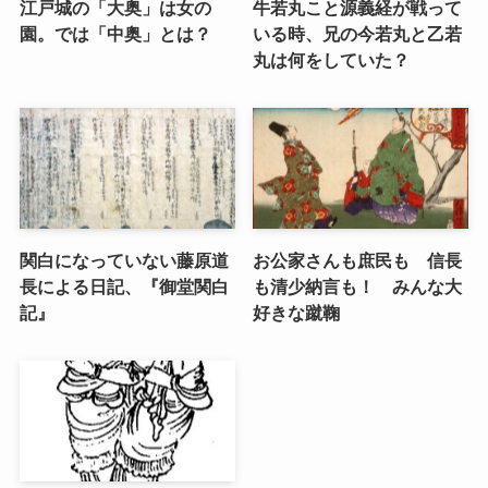
江戸城の「大奥」は女の
牛若丸こと源義経が戦って
園。では「中奥」とは？
いる時、兄の今若丸と乙若
丸は何をしていた？
関白になっていない藤原道
お公家さんも庶民も 信長
長による日記、『御堂関白
も清少納言も！ みんな大
記』
好きな蹴鞠