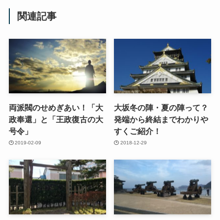
関連記事
両派閥のせめぎあい！「大
大坂冬の陣・夏の陣って？
政奉還」と「王政復古の大
発端から終結までわかりや
号令」
すくご紹介！
2019-02-09
2018-12-29