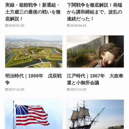
実録・箱館戦争！新選組・
下関戦争を徹底解説！発端
土方歳三の最後の戦いを徹
から講和締結まで、波乱の
底解説！
連続だった！
2018-07-29
2018-04-19
明治時代｜1868年 戊辰戦
江戸時代｜1867年 大政奉
争
還と小御所会議
2017-11-25
2017-11-25