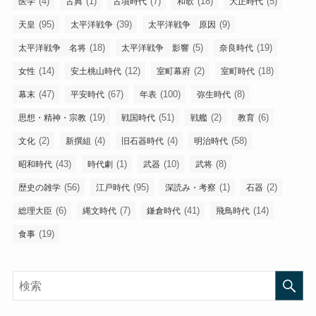
(4)
(1)
(7)
(18)
(5)
医学
古典
古墳時代
和歌
大正時代
(95)
(39)
(9)
天皇
太平洋戦争
太平洋戦争 原因
(18)
(5)
(19)
太平洋戦争 名将
太平洋戦争 影響
奈良時代
(14)
(12)
(2)
(18)
女性
安土桃山時代
室町幕府
室町時代
(47)
(67)
(100)
(8)
幕末
平安時代
年表
弥生時代
(19)
(51)
(2)
(6)
思想・精神・宗教
戦国時代
戦艦
教育
(2)
(4)
(4)
(58)
文化
新撰組
旧石器時代
明治時代
(43)
(1)
(10)
(8)
昭和時代
時代劇
武器
武将
(56)
(95)
(1)
(2)
歴史の雑学
江戸時代
深読み・考察
石器
(6)
(7)
(41)
(14)
総理大臣
縄文時代
鎌倉時代
飛鳥時代
(19)
食事