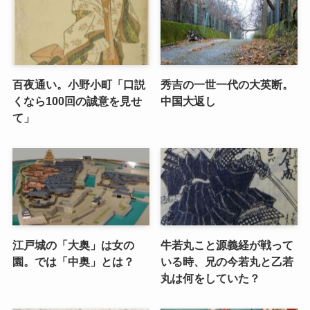
百夜通い。小野小町「口説
秀吉の一世一代の大英断。
くなら100回の誠意を見せ
中国大返し
て」
江戸城の「大奥」は女の
牛若丸こと源義経が戦って
園。では「中奥」とは？
いる時、兄の今若丸と乙若
丸は何をしていた？