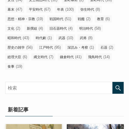
女性
安土桃山時代
室町幕府
室町時代
(47)
(67)
(100)
(8)
幕末
平安時代
年表
弥生時代
(19)
(51)
(2)
(6)
思想・精神・宗教
戦国時代
戦艦
教育
(2)
(4)
(4)
(58)
文化
新撰組
旧石器時代
明治時代
(43)
(1)
(10)
(8)
昭和時代
時代劇
武器
武将
(56)
(95)
(1)
(2)
歴史の雑学
江戸時代
深読み・考察
石器
(6)
(7)
(41)
(14)
総理大臣
縄文時代
鎌倉時代
飛鳥時代
(19)
食事
新着記事