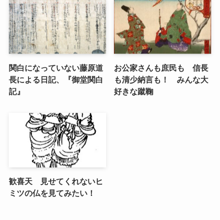
関白になっていない藤原道
お公家さんも庶民も 信長
長による日記、『御堂関白
も清少納言も！ みんな大
記』
好きな蹴鞠
歓喜天 見せてくれないヒ
ミツの仏を見てみたい！