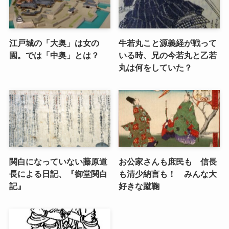
江戸城の「大奥」は女の
牛若丸こと源義経が戦って
園。では「中奥」とは？
いる時、兄の今若丸と乙若
丸は何をしていた？
関白になっていない藤原道
お公家さんも庶民も 信長
長による日記、『御堂関白
も清少納言も！ みんな大
記』
好きな蹴鞠