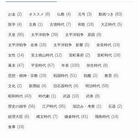
(2)
(8)
(4)
(3)
(83)
お金
オススメ
仏教
元号
動画つき
(4)
(1)
(7)
(18)
(5)
医学
古典
古墳時代
和歌
大正時代
(95)
(39)
(9)
天皇
太平洋戦争
太平洋戦争 原因
(18)
(5)
(19)
太平洋戦争 名将
太平洋戦争 影響
奈良時代
(14)
(12)
(2)
(18)
女性
安土桃山時代
室町幕府
室町時代
(47)
(67)
(100)
(8)
幕末
平安時代
年表
弥生時代
(19)
(51)
(2)
(6)
思想・精神・宗教
戦国時代
戦艦
教育
(2)
(4)
(4)
(58)
文化
新撰組
旧石器時代
明治時代
(43)
(1)
(10)
(8)
昭和時代
時代劇
武器
武将
(56)
(95)
(1)
(2)
歴史の雑学
江戸時代
深読み・考察
石器
(6)
(7)
(41)
(14)
総理大臣
縄文時代
鎌倉時代
飛鳥時代
(19)
食事