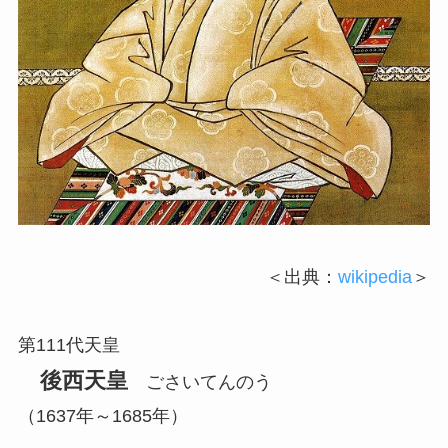
＜出典：
wikipedia
＞
第111代天皇
後西天皇
ごさいてんのう
（1637年～1685年）