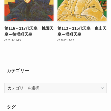
第116～117代天皇 桃園天
第113～115代天皇 東山天
皇～後櫻町天皇
皇～櫻町天皇
2017-11-23
2017-11-23
カテゴリー
カ
テ
ゴ
リ
タグ
ー