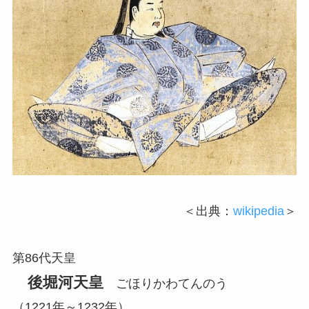
＜出典：
wikipedia
＞
第86代天皇
後堀河天皇
ごほりかわてんのう
（1221年～1232年）