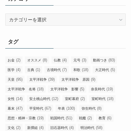
カ
テ
ゴ
リ
タグ
ー
(2)
(8)
(4)
(3)
(83)
お金
オススメ
仏教
元号
動画つき
(4)
(1)
(7)
(18)
(5)
医学
古典
古墳時代
和歌
大正時代
(95)
(39)
(9)
天皇
太平洋戦争
太平洋戦争 原因
(18)
(5)
(19)
太平洋戦争 名将
太平洋戦争 影響
奈良時代
(14)
(12)
(2)
(18)
女性
安土桃山時代
室町幕府
室町時代
(47)
(67)
(100)
(8)
幕末
平安時代
年表
弥生時代
(19)
(51)
(2)
(6)
思想・精神・宗教
戦国時代
戦艦
教育
(2)
(4)
(4)
(58)
文化
新撰組
旧石器時代
明治時代