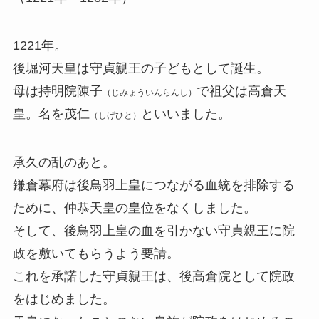
1221年。
後堀河天皇は守貞親王の子どもとして誕生。
母は持明院陳子
で祖父は高倉天
（じみょういんらんし）
皇。名を茂仁
といいました。
（しげひと）
承久の乱のあと。
鎌倉幕府は後鳥羽上皇につながる血統を排除する
ために、仲恭天皇の皇位をなくしました。
そして、後鳥羽上皇の血を引かない守貞親王に院
政を敷いてもらうよう要請。
これを承諾した守貞親王は、後高倉院として院政
をはじめました。