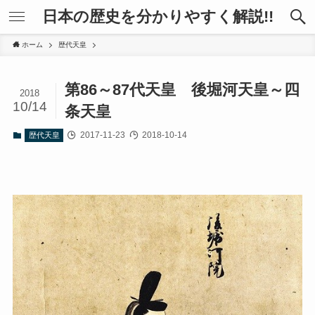
日本の歴史を分かりやすく解説!!
ホーム
歴代天皇
第86～87代天皇 後堀河天皇～四
2018
10/14
条天皇
2017-11-23
2018-10-14
歴代天皇