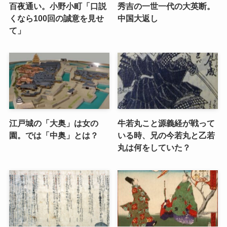
百夜通い。小野小町「口説
秀吉の一世一代の大英断。
くなら100回の誠意を見せ
中国大返し
て」
江戸城の「大奥」は女の
牛若丸こと源義経が戦って
園。では「中奥」とは？
いる時、兄の今若丸と乙若
丸は何をしていた？