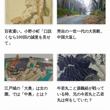
百夜通い。小野小町「口説
秀吉の一世一代の大英断。
くなら100回の誠意を見せ
中国大返し
て」
江戸城の「大奥」は女の
牛若丸こと源義経が戦って
園。では「中奥」とは？
いる時、兄の今若丸と乙若
丸は何をしていた？