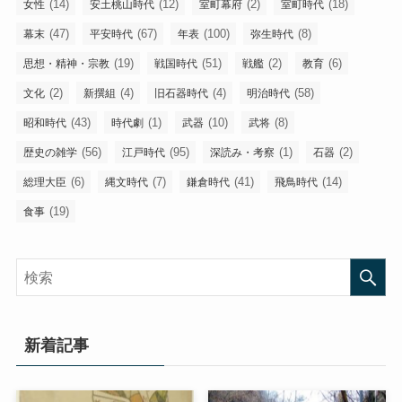
(14)
(12)
(2)
(18)
女性
安土桃山時代
室町幕府
室町時代
(47)
(67)
(100)
(8)
幕末
平安時代
年表
弥生時代
(19)
(51)
(2)
(6)
思想・精神・宗教
戦国時代
戦艦
教育
(2)
(4)
(4)
(58)
文化
新撰組
旧石器時代
明治時代
(43)
(1)
(10)
(8)
昭和時代
時代劇
武器
武将
(56)
(95)
(1)
(2)
歴史の雑学
江戸時代
深読み・考察
石器
(6)
(7)
(41)
(14)
総理大臣
縄文時代
鎌倉時代
飛鳥時代
(19)
食事
新着記事