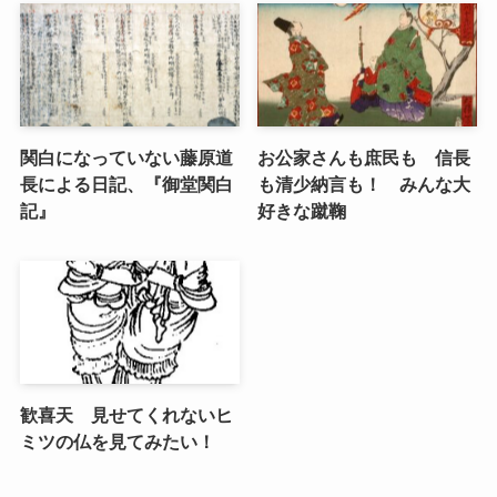
関白になっていない藤原道
お公家さんも庶民も 信長
長による日記、『御堂関白
も清少納言も！ みんな大
記』
好きな蹴鞠
歓喜天 見せてくれないヒ
ミツの仏を見てみたい！