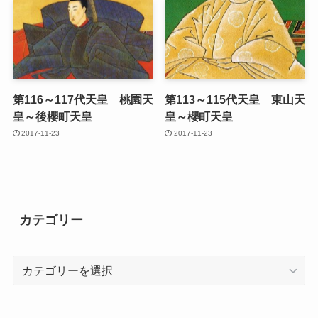
第116～117代天皇 桃園天
第113～115代天皇 東山天
皇～後櫻町天皇
皇～櫻町天皇
2017-11-23
2017-11-23
カテゴリー
カ
テ
ゴ
リ