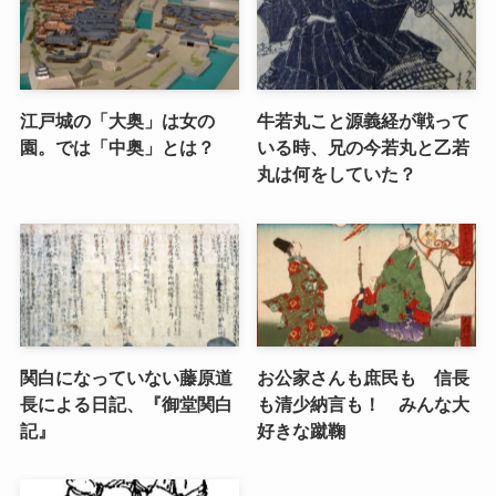
江戸城の「大奥」は女の
牛若丸こと源義経が戦って
園。では「中奥」とは？
いる時、兄の今若丸と乙若
丸は何をしていた？
関白になっていない藤原道
お公家さんも庶民も 信長
長による日記、『御堂関白
も清少納言も！ みんな大
記』
好きな蹴鞠