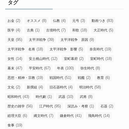
タグ
ー
(2)
(8)
(4)
(3)
(83)
お金
オススメ
仏教
元号
動画つき
(4)
(1)
(7)
(18)
(5)
医学
古典
古墳時代
和歌
大正時代
(95)
(39)
(9)
天皇
太平洋戦争
太平洋戦争 原因
(18)
(5)
(19)
太平洋戦争 名将
太平洋戦争 影響
奈良時代
(14)
(12)
(2)
(18)
女性
安土桃山時代
室町幕府
室町時代
(47)
(67)
(100)
(8)
幕末
平安時代
年表
弥生時代
(19)
(51)
(2)
(6)
思想・精神・宗教
戦国時代
戦艦
教育
(2)
(4)
(4)
(58)
文化
新撰組
旧石器時代
明治時代
(43)
(1)
(10)
(8)
昭和時代
時代劇
武器
武将
(56)
(95)
(1)
(2)
歴史の雑学
江戸時代
深読み・考察
石器
(6)
(7)
(41)
(14)
総理大臣
縄文時代
鎌倉時代
飛鳥時代
(19)
食事