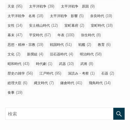
(95)
(39)
(9)
天皇
太平洋戦争
太平洋戦争 原因
(18)
(5)
(19)
太平洋戦争 名将
太平洋戦争 影響
奈良時代
(14)
(12)
(2)
(18)
女性
安土桃山時代
室町幕府
室町時代
(47)
(67)
(100)
(8)
幕末
平安時代
年表
弥生時代
(19)
(51)
(2)
(6)
思想・精神・宗教
戦国時代
戦艦
教育
(2)
(4)
(4)
(58)
文化
新撰組
旧石器時代
明治時代
(43)
(1)
(10)
(8)
昭和時代
時代劇
武器
武将
(56)
(95)
(1)
(2)
歴史の雑学
江戸時代
深読み・考察
石器
(6)
(7)
(41)
(14)
総理大臣
縄文時代
鎌倉時代
飛鳥時代
(19)
食事