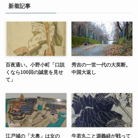
新着記事
百夜通い。小野小町「口説
秀吉の一世一代の大英断。
くなら100回の誠意を見せ
中国大返し
て」
江戸城の「大奥」は女の
牛若丸こと源義経が戦って