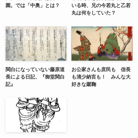
園。では「中奥」とは？
いる時、兄の今若丸と乙若
丸は何をしていた？
関白になっていない藤原道
お公家さんも庶民も 信長
長による日記、『御堂関白
も清少納言も！ みんな大
記』
好きな蹴鞠