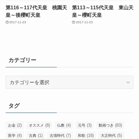
第116～117代天皇 桃園天
第113～115代天皇 東山天
皇～後櫻町天皇
皇～櫻町天皇
2017-11-23
2017-11-23
カテゴリー
カ
テ
ゴ
リ
タグ
ー
(2)
(8)
(4)
(3)
(83)
お金
オススメ
仏教
元号
動画つき
(4)
(1)
(7)
(18)
(5)
医学
古典
古墳時代
和歌
大正時代