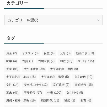
カテゴリー
カ
テ
ゴ
リ
タグ
ー
(2)
(8)
(4)
(3)
(83)
お金
オススメ
仏教
元号
動画つき
(4)
(1)
(7)
(18)
(5)
医学
古典
古墳時代
和歌
大正時代
(95)
(39)
(9)
天皇
太平洋戦争
太平洋戦争 原因
(18)
(5)
(19)
太平洋戦争 名将
太平洋戦争 影響
奈良時代
(14)
(12)
(2)
(18)
女性
安土桃山時代
室町幕府
室町時代
(47)
(67)
(100)
(8)
幕末
平安時代
年表
弥生時代
(19)
(51)
(2)
(6)
思想・精神・宗教
戦国時代
戦艦
教育