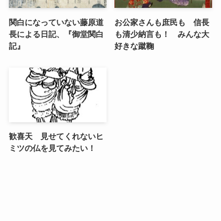
関白になっていない藤原道
お公家さんも庶民も 信長
長による日記、『御堂関白
も清少納言も！ みんな大
記』
好きな蹴鞠
歓喜天 見せてくれないヒ
ミツの仏を見てみたい！