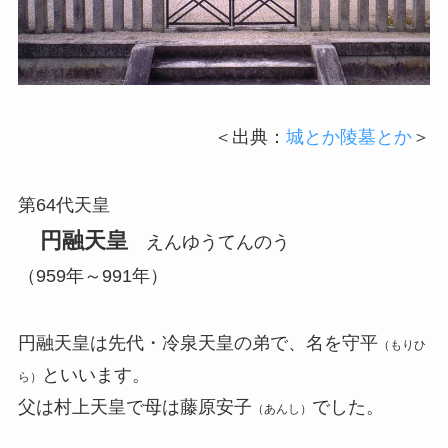
＜出典：
城とか陵墓とか
＞
第64代天皇
円融天皇
えんゆうてんのう
（959年～991年）
円融天皇は先代・冷泉天皇の弟で、名を守平
（もりひ
といいます。
ら）
父は村上天皇で母は藤原安子
でした。
（あんし）