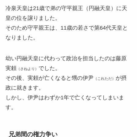
冷泉天皇は21歳で弟の守平親王（円融天皇）に天
皇の位を譲りました。
そのため守平親王は、11歳の若さで第64代天皇と
なりました。
幼い円融天皇に代わって政治を担当したのは藤原
実頼
でした。
（さねより）
その後、実頼が亡くなると甥の伊尹
が摂
（これただ）
政に就きます。
しかし、伊尹はわずか1年で亡くなってしまいま
す。
兄弟間の権力争い