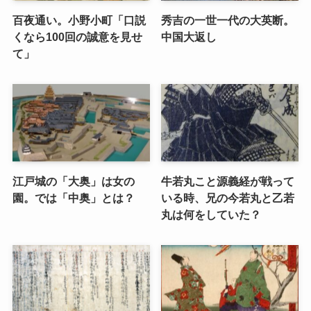
百夜通い。小野小町「口説
秀吉の一世一代の大英断。
くなら100回の誠意を見せ
中国大返し
て」
江戸城の「大奥」は女の
牛若丸こと源義経が戦って
園。では「中奥」とは？
いる時、兄の今若丸と乙若
丸は何をしていた？