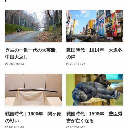
秀吉の一世一代の大英断。
戦国時代｜1614年 大坂冬
中国大返し
の陣
2022-08-14
2017-11-25
戦国時代｜1600年 関ヶ原
戦国時代｜1598年 豊臣秀
の戦い
吉が亡くなる
2017-11-25
2017-11-25