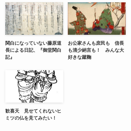
関白になっていない藤原道
お公家さんも庶民も 信長
長による日記、『御堂関白
も清少納言も！ みんな大
記』
好きな蹴鞠
歓喜天 見せてくれないヒ
ミツの仏を見てみたい！