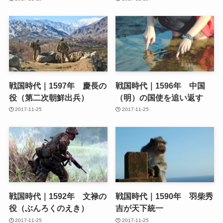
戦国時代｜1597年 慶長の
戦国時代｜1596年 中国
役（第二次朝鮮出兵）
（明）の国使を追い返す
2017-11-25
2017-11-25
戦国時代｜1592年 文禄の
戦国時代｜1590年 羽柴秀
役（ぶんろくのえき）
吉が天下統一
2017-11-25
2017-11-25