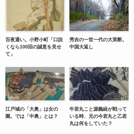
百夜通い。小野小町「口説
秀吉の一世一代の大英断。
くなら100回の誠意を見せ
中国大返し
て」
江戸城の「大奥」は女の
牛若丸こと源義経が戦って
園。では「中奥」とは？
いる時、兄の今若丸と乙若
丸は何をしていた？