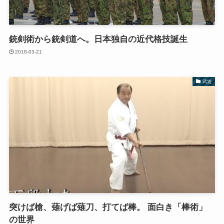
銃剣術から銃剣道へ。日本独自の近代格技誕生
2018-03-21
武道
突けば槍、薙げば薙刀、打てば棒。 面白き「棒術」
の世界