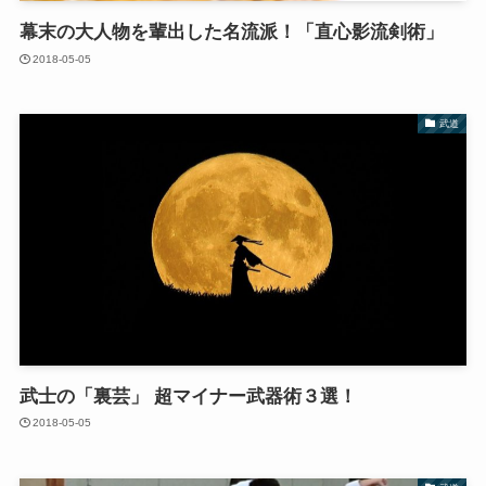
幕末の大人物を輩出した名流派！「直心影流剣術」
2018-05-05
武道
武士の「裏芸」 超マイナー武器術３選！
2018-05-05