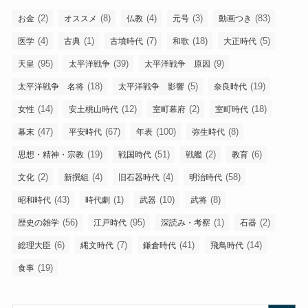
(2)
(8)
(4)
(3)
(83)
お金
オススメ
仏教
元号
動画つき
(4)
(1)
(7)
(18)
(5)
医学
古典
古墳時代
和歌
大正時代
(95)
(39)
(9)
天皇
太平洋戦争
太平洋戦争 原因
(18)
(5)
(19)
太平洋戦争 名将
太平洋戦争 影響
奈良時代
(14)
(12)
(2)
(18)
女性
安土桃山時代
室町幕府
室町時代
(47)
(67)
(100)
(8)
幕末
平安時代
年表
弥生時代
(19)
(51)
(2)
(6)
思想・精神・宗教
戦国時代
戦艦
教育
(2)
(4)
(4)
(58)
文化
新撰組
旧石器時代
明治時代
(43)
(1)
(10)
(8)
昭和時代
時代劇
武器
武将
(56)
(95)
(1)
(2)
歴史の雑学
江戸時代
深読み・考察
石器
(6)
(7)
(41)
(14)
総理大臣
縄文時代
鎌倉時代
飛鳥時代
(19)
食事