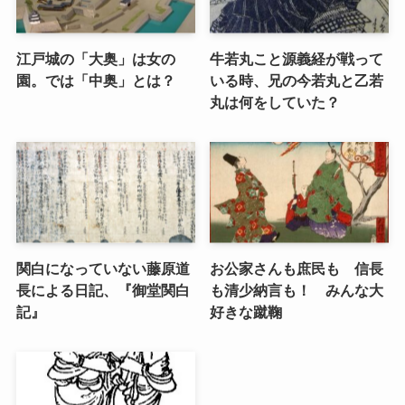
江戸城の「大奥」は女の
牛若丸こと源義経が戦って
園。では「中奥」とは？
いる時、兄の今若丸と乙若
丸は何をしていた？
関白になっていない藤原道
お公家さんも庶民も 信長
長による日記、『御堂関白
も清少納言も！ みんな大
記』
好きな蹴鞠