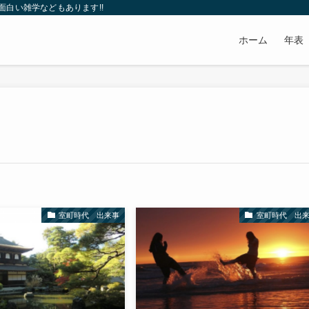
白い雑学などもあります!!
ホーム
年表
室町時代 出来事
室町時代 出