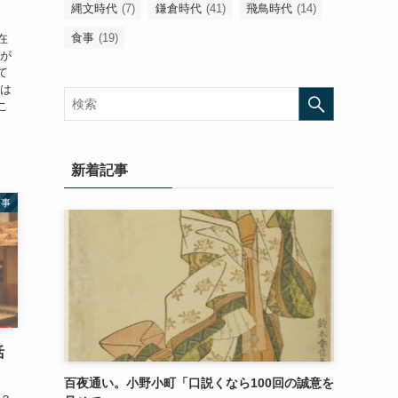
縄文時代
(7)
鎌倉時代
(41)
飛鳥時代
(14)
食事
(19)
在
想が
て
術は
こ
新着記事
来事
活
百夜通い。小野小町「口説くなら100回の誠意を