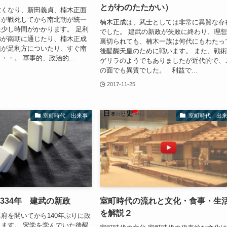
とがわのたたかい）
亡くなり、新田義貞、楠木正面
将が戦死してから南北朝が統一
楠木正成は、武士としては非常に異質な存
少し時間がかかります。 足利
でした。 建武の新政が失敗に終わり、理
弟が南朝に通じたり、楠木正成
裏切られても、楠木一族は何代にもわたっ
儀が足利方についたり、すぐ南
後醍醐天皇のために戦います。 また、戦
・・。 軍事的、政治的...
ゲリラのようでもありましたが近代的で、
の面でも異質でした。 利益で...
2017-11-25
室町時代 出来事
室町時代 出
334年 建武の新政
室町時代の流れと文化・食事・生
を解説２
府を開いてから140年ぶりに政
ます。 宋学を学んでいた後醍