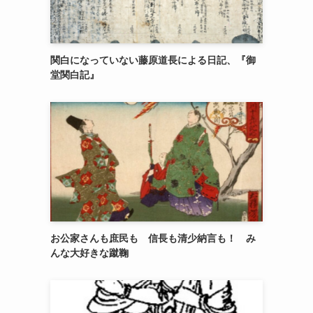
関白になっていない藤原道長による日記、『御
堂関白記』
お公家さんも庶民も 信長も清少納言も！ み
んな大好きな蹴鞠