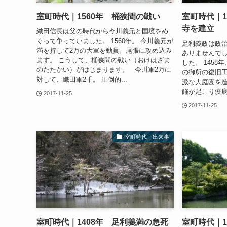
室町時代｜1560年 桶狭間の戦い
室町時代｜1
寺を建立
織田信長は父の時代から今川義元と国境をめ
ぐって争っていました。 1560年。 今川義元が
足利義政は政
満を持して2万の大軍を動員。尾張に攻め込み
ありませんで
ます。 こうして、桶狭間の戦い（おけはざま
した。 145
のたたかい）がはじまります。 今川軍2万に
の御所の復旧
対して、織田軍2千。 圧倒的...
派な大庭園を造
饉が起こり疫病
2017-11-25
2017-11-25
室町時代 出来事
室町時代｜1408年 足利義満の急死
室町時代｜1