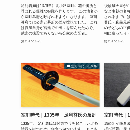
足利義満は1379年に北小路室町に花の御所と
後醍醐天皇が
呼ばれる優雅な御殿を作ります。 この地名か
など南朝の名
ら室町幕府と呼ばれるようになります。 室町
されるまでには
幕府では公家と幕府の差が曖昧でした。 これ
尊氏・直義兄
は義満自身が宮廷での出世を望んだためで、
の子どもの正
武家の棟梁でありながら公家の支配者...
朝に戻ったり・
2017-11-25
2017-11-25
室町時代 出来事
室町時代｜1335年 足利尊氏の反乱
室町時代｜1
1335年。 足利尊氏は関東で兵を起こした北条
源頼朝が鎌倉幕
時行を討つために鎌倉へ向かいます。 もとも
権が朝廷に戻り