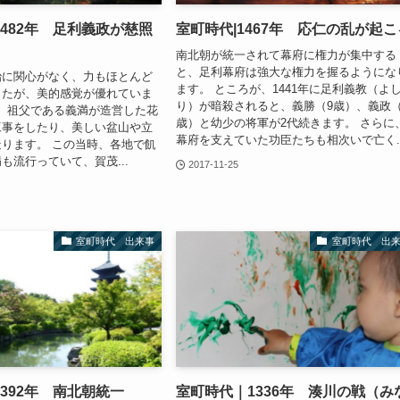
482年 足利義政が慈照
室町時代|1467年 応仁の乱が起こ
南北朝が統一されて幕府に権力が集中する
と、足利幕府は強大な権力を握るようにな
治に関心がなく、力もほとんど
ます。 ところが、1441年に足利義教（よ
したが、美的感覚が優れていま
り）が暗殺されると、義勝（9歳）、義政（
8年、祖父である義満が造営した花
歳）と幼少の将軍が2代続きます。 さらに
工事をしたり、美しい盆山や立
幕府を支えていた功臣たちも相次いで亡く..
ります。 この当時、各地で飢
も流行っていて、賀茂...
2017-11-25
室町時代 出来事
室町時代 出
392年 南北朝統一
室町時代｜1336年 湊川の戦（み