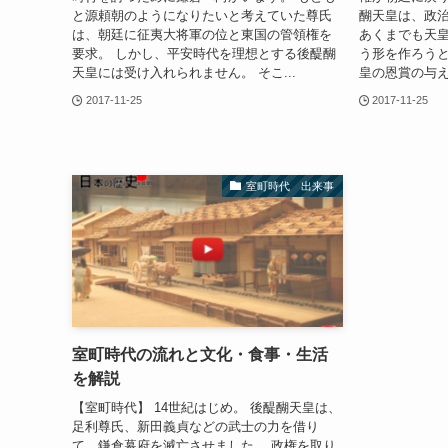
と源頼朝のようになりたいと考えていた尊氏
醐天皇は、政
は、朝廷に征夷大将軍の位と東国の管領権を
あくまでも天
要求。 しかし、平安時代を理想とする後醍醐
う形を作ろうと
天皇には受け入れられません。 そこ...
皇の恩賞の与え
2017-11-25
2017-11-25
室町時代 出来事
室町時代の流れと文化・食事・生活
を解説
【室町時代】 14世紀はじめ。 後醍醐天皇は、
足利尊氏、新田義貞などの武士の力を借り
て、鎌倉幕府を滅亡させました。 政権を取り