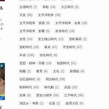
古墳時代
(7)
和歌
(18)
大正時代
(5)
る
天皇
(95)
太平洋戦争
(39)
り
太平洋戦争 原因
(9)
太平洋戦争 名将
(18)
しの
8
太平洋戦争 影響
(5)
奈良時代
(19)
、
.
女性
(14)
安土桃山時代
(12)
室町幕府
(2)
室町時代
(18)
幕末
(47)
平安時代
(67)
年表
(100)
弥生時代
(8)
思想・精神・宗教
(19)
戦国時代
(51)
来事
戦艦
(2)
教育
(6)
文化
(2)
新撰組
(4)
旧石器時代
(4)
明治時代
(58)
昭和時代
(43)
時代劇
(1)
武器
(10)
武将
(8)
歴史の雑学
(56)
江戸時代
(95)
深読み・考察
(1)
石器
(2)
総理大臣
(6)
な