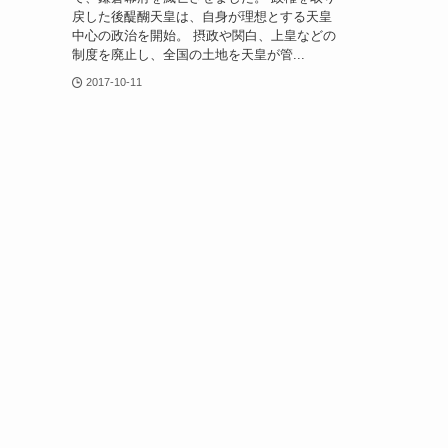
戻した後醍醐天皇は、自身が理想とする天皇
中心の政治を開始。 摂政や関白、上皇などの
制度を廃止し、全国の土地を天皇が管...
2017-10-11