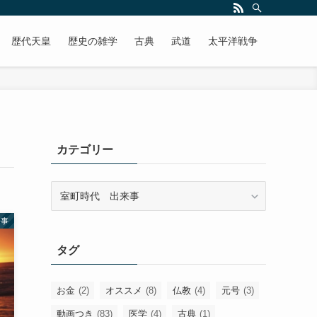
歴代天皇
歴史の雑学
古典
武道
太平洋戦争
カテゴリー
カ
テ
ゴ
来事
リ
タグ
ー
お金
(2)
オススメ
(8)
仏教
(4)
元号
(3)
動画つき
(83)
医学
(4)
古典
(1)