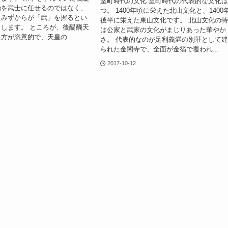
室町時代の文化 室町時代の代表的な文化
治を武士に任せるのではなく、
つ。 1400年頃に栄えた北山文化と、1400
皇みずからが「武」を握るとい
後半に栄えた東山文化です。 北山文化の
します。 ところが、後醍醐天
は公家と武家の文化がまじりあった華やか
方が恣意的で、天皇の...
さ。 代表的なのが足利義満の別荘として
られた金閣寺で、全面が金箔で覆われ...
2017-10-12