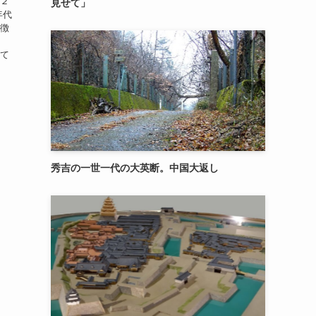
は２
見せて」
年代
特徴
建て
秀吉の一世一代の大英断。中国大返し