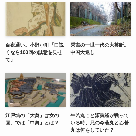
百夜通い。小野小町「口説
秀吉の一世一代の大英断。
くなら100回の誠意を見せ
中国大返し
て」
江戸城の「大奥」は女の
牛若丸こと源義経が戦って
園。では「中奥」とは？
いる時、兄の今若丸と乙若
丸は何をしていた？