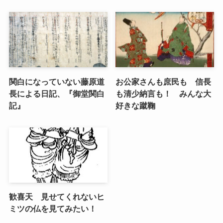
関白になっていない藤原道
お公家さんも庶民も 信長
長による日記、『御堂関白
も清少納言も！ みんな大
記』
好きな蹴鞠
歓喜天 見せてくれないヒ
ミツの仏を見てみたい！