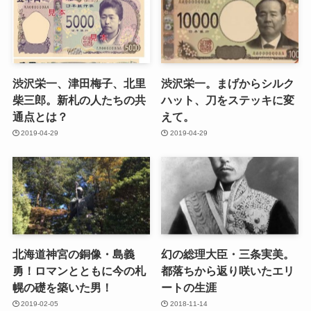
渋沢栄一、津田梅子、北里
渋沢栄一。まげからシルク
柴三郎。新札の人たちの共
ハット、刀をステッキに変
通点とは？
えて。
2019-04-29
2019-04-29
北海道神宮の銅像・島義
幻の総理大臣・三条実美。
勇！ロマンとともに今の札
都落ちから返り咲いたエリ
幌の礎を築いた男！
ートの生涯
2019-02-05
2018-11-14