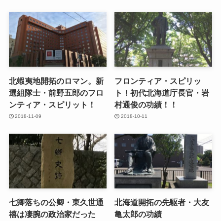
北蝦夷地開拓のロマン。新
フロンティア・スピリッ
選組隊士・前野五郎のフロ
ト！初代北海道庁長官・岩
ンティア・スピリット！
村通俊の功績！！
2018-11-09
2018-10-11
七卿落ちの公卿・東久世通
北海道開拓の先駆者・大友
禧は凄腕の政治家だった
亀太郎の功績