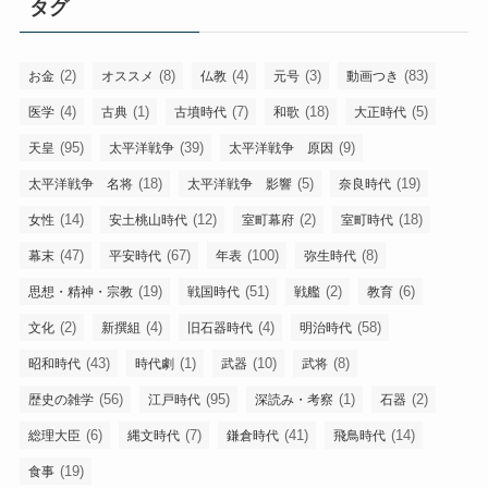
タグ
ー
(2)
(8)
(4)
(3)
(83)
お金
オススメ
仏教
元号
動画つき
(4)
(1)
(7)
(18)
(5)
医学
古典
古墳時代
和歌
大正時代
(95)
(39)
(9)
天皇
太平洋戦争
太平洋戦争 原因
(18)
(5)
(19)
太平洋戦争 名将
太平洋戦争 影響
奈良時代
(14)
(12)
(2)
(18)
女性
安土桃山時代
室町幕府
室町時代
(47)
(67)
(100)
(8)
幕末
平安時代
年表
弥生時代
(19)
(51)
(2)
(6)
思想・精神・宗教
戦国時代
戦艦
教育
(2)
(4)
(4)
(58)
文化
新撰組
旧石器時代
明治時代
(43)
(1)
(10)
(8)
昭和時代
時代劇
武器
武将
(56)
(95)
(1)
(2)
歴史の雑学
江戸時代
深読み・考察
石器
(6)
(7)
(41)
(14)
総理大臣
縄文時代
鎌倉時代
飛鳥時代
(19)
食事