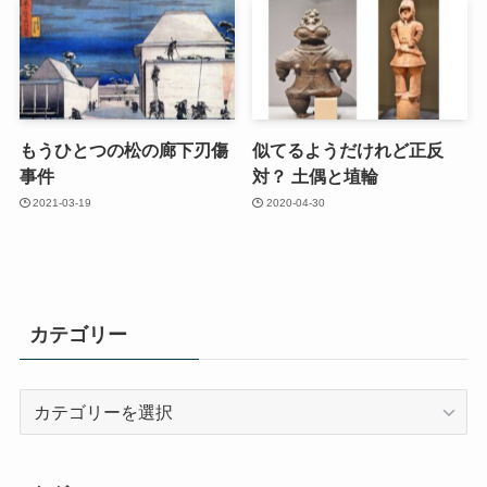
もうひとつの松の廊下刃傷
似てるようだけれど正反
事件
対？ 土偶と埴輪
2021-03-19
2020-04-30
カテゴリー
カ
テ
ゴ
リ