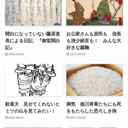
関白になっていない藤原道
お公家さんも庶民も 信長
長による日記、『御堂関白
も清少納言も！ みんな大
記』
好きな蹴鞠
2022-03-31
2021-09-19
歓喜天 見せてくれないヒ
脚気 徳川将軍たちにも死
ミツの仏を見てみたい！
をもたらした恐ろしき病
2021-09-01
2021-03-28