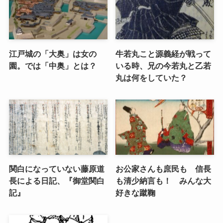
江戸城の「大奥」は女の
牛若丸こと源義経が戦って
園。では「中奥」とは？
いる時、兄の今若丸と乙若
丸は何をしていた？
関白になっていない藤原道
お公家さんも庶民も 信長
長による日記、『御堂関白
も清少納言も！ みんな大
記』
好きな蹴鞠