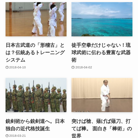
日本古武道の「形稽古」と
徒手空拳だけじゃない！琉
は？伝統あるトレーニング
球武術に伝わる豊富な武器
システム
術
2018-04-10
2018-04-02
銃剣術から銃剣道へ。日本
突けば槍、薙げば薙刀、打
独自の近代格技誕生
てば棒。 面白き「棒術」の
世界
2018-03-21