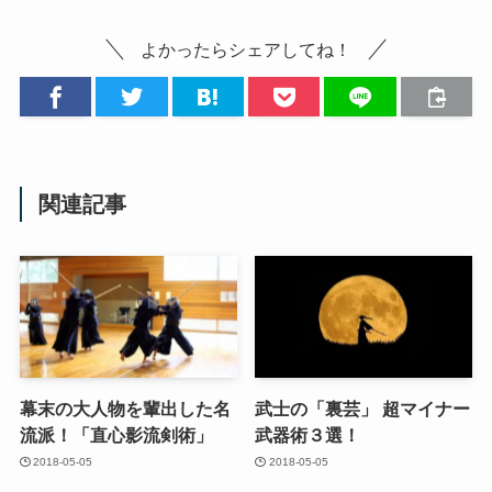
よかったらシェアしてね！
関連記事
幕末の大人物を輩出した名
武士の「裏芸」 超マイナー
流派！「直心影流剣術」
武器術３選！
2018-05-05
2018-05-05