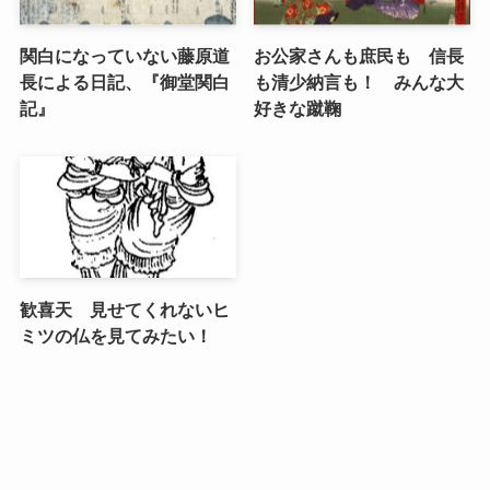
関白になっていない藤原道
お公家さんも庶民も 信長
長による日記、『御堂関白
も清少納言も！ みんな大
記』
好きな蹴鞠
歓喜天 見せてくれないヒ
ミツの仏を見てみたい！