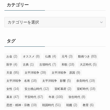
カテゴリー
カ
テ
ゴ
リ
タグ
ー
(2)
(8)
(4)
(3)
(83)
お金
オススメ
仏教
元号
動画つき
(4)
(1)
(7)
(18)
(5)
医学
古典
古墳時代
和歌
大正時代
(95)
(39)
(9)
天皇
太平洋戦争
太平洋戦争 原因
(18)
(5)
(19)
太平洋戦争 名将
太平洋戦争 影響
奈良時代
(14)
(12)
(2)
(18)
女性
安土桃山時代
室町幕府
室町時代
(47)
(67)
(100)
(8)
幕末
平安時代
年表
弥生時代
(19)
(51)
(2)
(6)
思想・精神・宗教
戦国時代
戦艦
教育