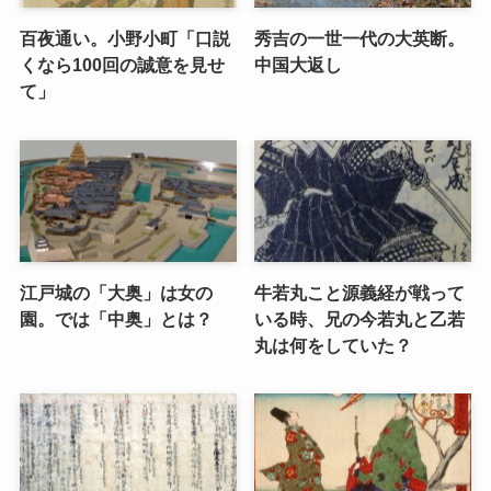
百夜通い。小野小町「口説
秀吉の一世一代の大英断。
くなら100回の誠意を見せ
中国大返し
て」
江戸城の「大奥」は女の
牛若丸こと源義経が戦って
園。では「中奥」とは？
いる時、兄の今若丸と乙若
丸は何をしていた？