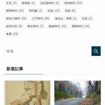
(2)
(4)
(4)
(58)
文化
新撰組
旧石器時代
明治時代
(43)
(1)
(10)
(8)
昭和時代
時代劇
武器
武将
(56)
(95)
(1)
(2)
歴史の雑学
江戸時代
深読み・考察
石器
(6)
(7)
(41)
(14)
総理大臣
縄文時代
鎌倉時代
飛鳥時代
(19)
食事
新着記事