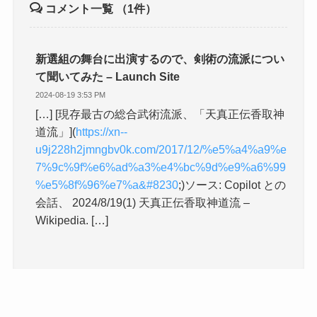
コメント一覧
（1件）
新選組の舞台に出演するので、剣術の流派につい
て聞いてみた – Launch Site
2024-08-19 3:53 PM
[…] [現存最古の総合武術流派、「天真正伝香取神
道流」](
https://xn--
u9j228h2jmngbv0k.com/2017/12/%e5%a4%a9%e
7%9c%9f%e6%ad%a3%e4%bc%9d%e9%a6%99
%e5%8f%96%e7%a&#8230
;)ソース: Copilot との
会話、 2024/8/19(1) 天真正伝香取神道流 –
Wikipedia. […]