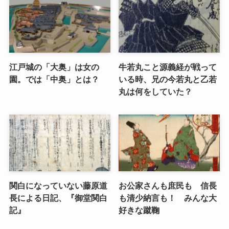
江戸城の「大奥」は女の
牛若丸こと源義経が戦って
園。では「中奥」とは？
いる時、兄の今若丸と乙若
丸は何をしていた？
関白になっていない藤原道
お公家さんも庶民も 信長
長による日記、『御堂関白
も清少納言も！ みんな大
記』
好きな蹴鞠