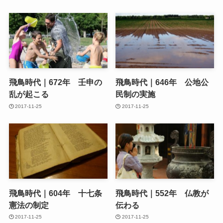
飛鳥時代｜672年 壬申の
飛鳥時代｜646年 公地公
乱が起こる
民制の実施
2017-11-25
2017-11-25
飛鳥時代｜604年 十七条
飛鳥時代｜552年 仏教が
憲法の制定
伝わる
2017-11-25
2017-11-25