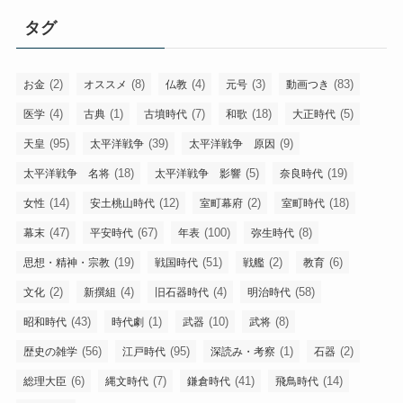
リ
タグ
ー
(2)
(8)
(4)
(3)
(83)
お金
オススメ
仏教
元号
動画つき
(4)
(1)
(7)
(18)
(5)
医学
古典
古墳時代
和歌
大正時代
(95)
(39)
(9)
天皇
太平洋戦争
太平洋戦争 原因
(18)
(5)
(19)
太平洋戦争 名将
太平洋戦争 影響
奈良時代
(14)
(12)
(2)
(18)
女性
安土桃山時代
室町幕府
室町時代
(47)
(67)
(100)
(8)
幕末
平安時代
年表
弥生時代
(19)
(51)
(2)
(6)
思想・精神・宗教
戦国時代
戦艦
教育
(2)
(4)
(4)
(58)
文化
新撰組
旧石器時代
明治時代
(43)
(1)
(10)
(8)
昭和時代
時代劇
武器
武将
(56)
(95)
(1)
(2)
歴史の雑学
江戸時代
深読み・考察
石器
(6)
(7)
(41)
(14)
総理大臣
縄文時代
鎌倉時代
飛鳥時代