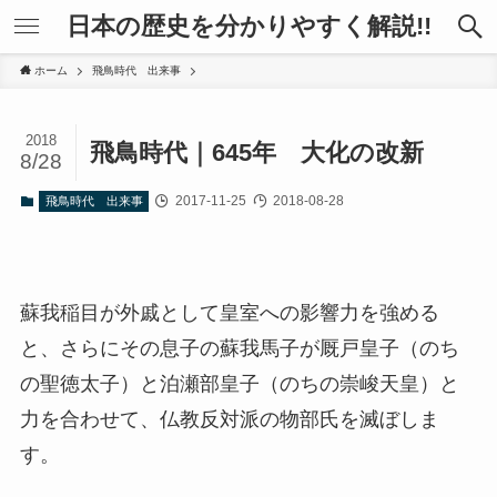
日本の歴史を分かりやすく解説!!
ホーム
飛鳥時代 出来事
2018
飛鳥時代｜645年 大化の改新
8/28
2017-11-25
2018-08-28
飛鳥時代 出来事
蘇我稲目が外戚として皇室への影響力を強める
と、さらにその息子の蘇我馬子が厩戸皇子（のち
の聖徳太子）と泊瀬部皇子（のちの崇峻天皇）と
力を合わせて、仏教反対派の物部氏を滅ぼしま
す。