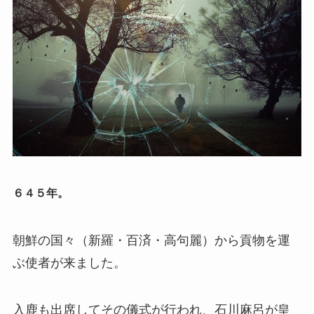
６４５年。
朝鮮の国々（新羅・百済・高句麗）から貢物を運
ぶ使者が来ました。
入鹿も出席してその儀式が行われ、石川麻呂が皇