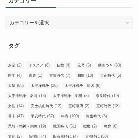
カテゴリー
カ
テ
ゴ
リ
タグ
ー
(2)
(8)
(4)
(3)
(83)
お金
オススメ
仏教
元号
動画つき
(4)
(1)
(7)
(18)
(5)
医学
古典
古墳時代
和歌
大正時代
(95)
(39)
(9)
天皇
太平洋戦争
太平洋戦争 原因
(18)
(5)
(19)
太平洋戦争 名将
太平洋戦争 影響
奈良時代
(14)
(12)
(2)
(18)
女性
安土桃山時代
室町幕府
室町時代
(47)
(67)
(100)
(8)
幕末
平安時代
年表
弥生時代
(19)
(51)
(2)
(6)
思想・精神・宗教
戦国時代
戦艦
教育
(2)
(4)
(4)
(58)
文化
新撰組
旧石器時代
明治時代