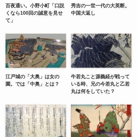
百夜通い。小野小町「口説
秀吉の一世一代の大英断。
くなら100回の誠意を見せ
中国大返し
て」
江戸城の「大奥」は女の
牛若丸こと源義経が戦って
園。では「中奥」とは？
いる時、兄の今若丸と乙若
丸は何をしていた？