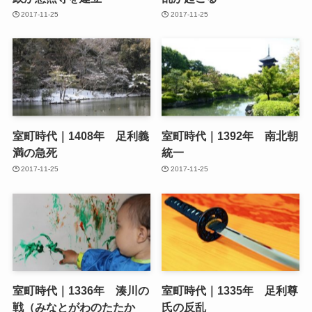
2017-11-25
2017-11-25
室町時代｜1408年 足利義
室町時代｜1392年 南北朝
満の急死
統一
2017-11-25
2017-11-25
室町時代｜1336年 湊川の
室町時代｜1335年 足利尊
戦（みなとがわのたたか
氏の反乱