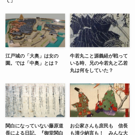
て」
江戸城の「大奥」は女の
牛若丸こと源義経が戦って
園。では「中奥」とは？
いる時、兄の今若丸と乙若
丸は何をしていた？
関白になっていない藤原道
お公家さんも庶民も 信長
長による日記、『御堂関白
も清少納言も！ みんな大