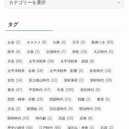
テ
ゴ
リ
タグ
ー
(2)
(8)
(4)
(3)
(83)
お金
オススメ
仏教
元号
動画つき
(4)
(1)
(7)
(18)
(5)
医学
古典
古墳時代
和歌
大正時代
(95)
(39)
(9)
天皇
太平洋戦争
太平洋戦争 原因
(18)
(5)
(19)
太平洋戦争 名将
太平洋戦争 影響
奈良時代
(14)
(12)
(2)
(18)
女性
安土桃山時代
室町幕府
室町時代
(47)
(67)
(100)
(8)
幕末
平安時代
年表
弥生時代
(19)
(51)
(2)
(6)
思想・精神・宗教
戦国時代
戦艦
教育
(2)
(4)
(4)
(58)
文化
新撰組
旧石器時代
明治時代
(43)
(1)
(10)
(8)
昭和時代
時代劇
武器
武将
(56)
(95)
(1)
(2)
歴史の雑学
江戸時代
深読み・考察
石器