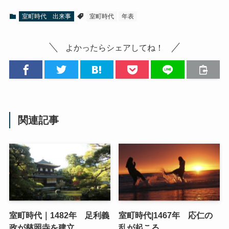
室町時代 出来事
室町時代
年表
よかったらシェアしてね！
関連記事
室町時代｜1482年 足利義
室町時代|1467年 応仁の
政が慈照寺を建立
乱が起こる