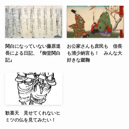
関白になっていない藤原道
お公家さんも庶民も 信長
長による日記、『御堂関白
も清少納言も！ みんな大
記』
好きな蹴鞠
歓喜天 見せてくれないヒ
ミツの仏を見てみたい！