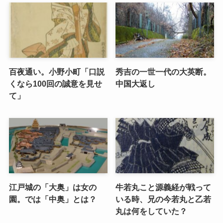
百夜通い。小野小町「口説
秀吉の一世一代の大英断。
くなら100回の誠意を見せ
中国大返し
て」
江戸城の「大奥」は女の
牛若丸こと源義経が戦って
園。では「中奥」とは？
いる時、兄の今若丸と乙若
丸は何をしていた？