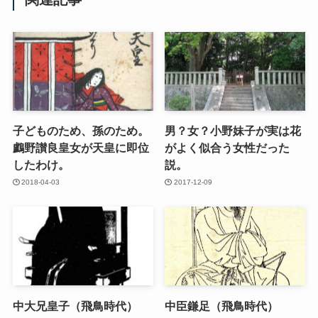
子どものため、孫のため。
男？女？小野妹子が実は花
鸕野讃良皇女が天皇に即位
がよく似合う女性だった
したわけ。
説。
2018-04-03
2017-12-09
中大兄皇子（飛鳥時代）
中臣鎌足（飛鳥時代）