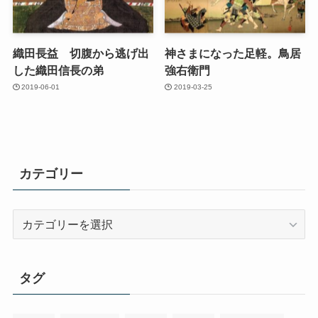
織田長益 切腹から逃げ出
神さまになった足軽。鳥居
した織田信長の弟
強右衛門
2019-06-01
2019-03-25
カテゴリー
カ
テ
ゴ
リ
タグ
ー