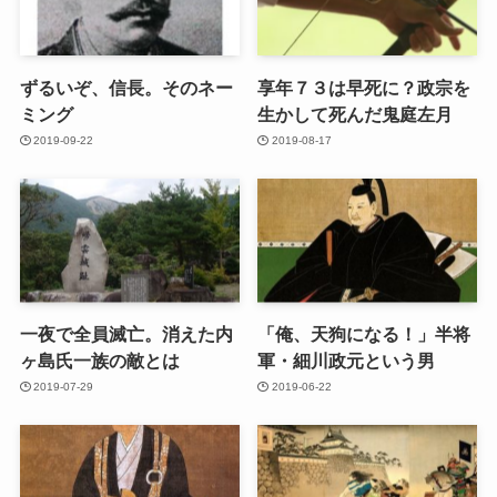
ずるいぞ、信長。そのネー
享年７３は早死に？政宗を
ミング
生かして死んだ鬼庭左月
2019-09-22
2019-08-17
一夜で全員滅亡。消えた内
「俺、天狗になる！」半将
ヶ島氏一族の敵とは
軍・細川政元という男
2019-07-29
2019-06-22