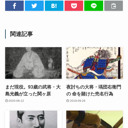
関連記事
まだ現役。93歳の武将・大
夜討ちの大将・塙団右衛門
島光義が立った関ヶ原
の 命を賭けた売名行為
2020-08-12
2019-09-26