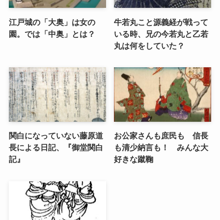
江戸城の「大奥」は女の
牛若丸こと源義経が戦って
園。では「中奥」とは？
いる時、兄の今若丸と乙若
丸は何をしていた？
関白になっていない藤原道
お公家さんも庶民も 信長
長による日記、『御堂関白
も清少納言も！ みんな大
記』
好きな蹴鞠