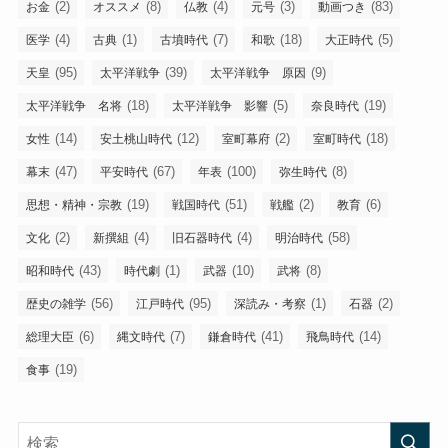
(2)
(8)
(4)
(3)
(83)
お金
オススメ
仏教
元号
動画つき
(4)
(1)
(7)
(18)
(5)
医学
古典
古墳時代
和歌
大正時代
(95)
(39)
(9)
天皇
太平洋戦争
太平洋戦争 原因
(18)
(5)
(19)
太平洋戦争 名将
太平洋戦争 影響
奈良時代
(14)
(12)
(2)
(18)
女性
安土桃山時代
室町幕府
室町時代
(47)
(67)
(100)
(8)
幕末
平安時代
年表
弥生時代
(19)
(51)
(2)
(6)
思想・精神・宗教
戦国時代
戦艦
教育
(2)
(4)
(4)
(58)
文化
新撰組
旧石器時代
明治時代
(43)
(1)
(10)
(8)
昭和時代
時代劇
武器
武将
(56)
(95)
(1)
(2)
歴史の雑学
江戸時代
深読み・考察
石器
(6)
(7)
(41)
(14)
総理大臣
縄文時代
鎌倉時代
飛鳥時代
(19)
食事